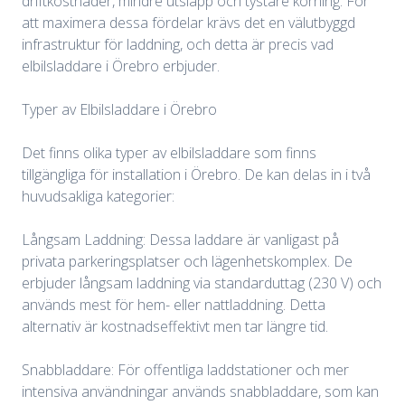
driftkostnader, mindre utsläpp och tystare körning. För
att maximera dessa fördelar krävs det en välutbyggd
infrastruktur för laddning, och detta är precis vad
elbilsladdare i Örebro erbjuder.
Typer av Elbilsladdare i Örebro
Det finns olika typer av elbilsladdare som finns
tillgängliga för installation i Örebro. De kan delas in i två
huvudsakliga kategorier:
Långsam Laddning: Dessa laddare är vanligast på
privata parkeringsplatser och lägenhetskomplex. De
erbjuder långsam laddning via standarduttag (230 V) och
används mest för hem- eller nattladdning. Detta
alternativ är kostnadseffektivt men tar längre tid.
Snabbladdare: För offentliga laddstationer och mer
intensiva användningar används snabbladdare, som kan