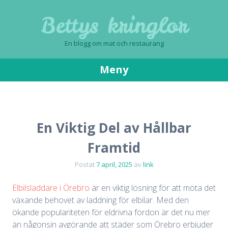
Bettys kringlor
En blogg om mat och restaurang
Meny
Gå
till
innehåll
En Viktig Del av Hållbar
Framtid
Postat
7 april, 2025
av
link
Elbilsladdare i Örebro
är en viktig lösning för att möta det
växande behovet av laddning för elbilar. Med den
ökande populariteten för eldrivna fordon är det nu mer
än någonsin avgörande att städer som Örebro erbjuder